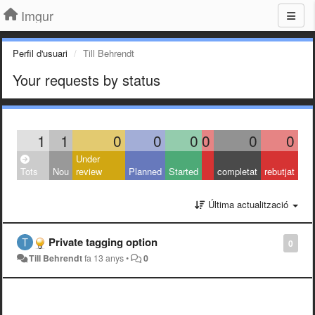
Imgur
Perfil d'usuari
Till Behrendt
Your requests by status
1
1
0
0
0
0
0
0
Under
Tots
Nou
review
Planned
Started
completat
rebutjat
Última actualització
Private tagging option
0
Till Behrendt
fa 13 anys
•
0