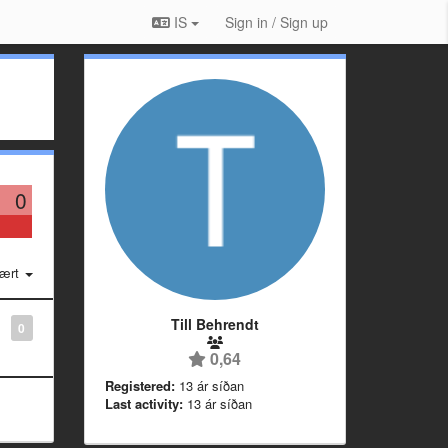
IS
Sign in / Sign up
0
ært
Till Behrendt
0
0,64
Registered:
13 ár síðan
Last activity:
13 ár síðan