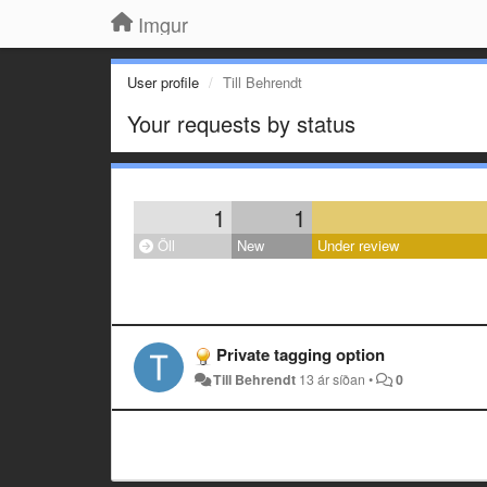
Imgur
User profile
Till Behrendt
Your requests by status
1
1
Öll
New
Under review
Private tagging option
Till Behrendt
13 ár síðan
•
0