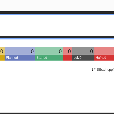
0
0
0
0
0
Planned
Started
Lokið
Hafnað
Síðast uppf