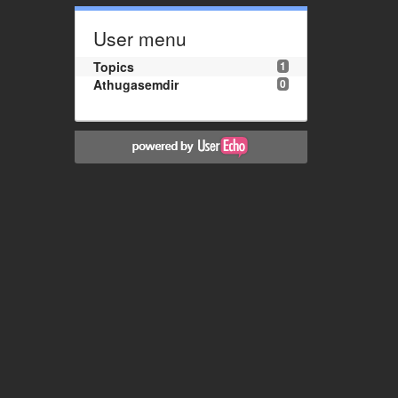
User menu
Topics
1
Athugasemdir
0