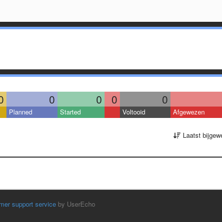
0
0
0
0
0
Planned
Started
Voltooid
Afgewezen
Laatst bijgew
mer support service
by UserEcho