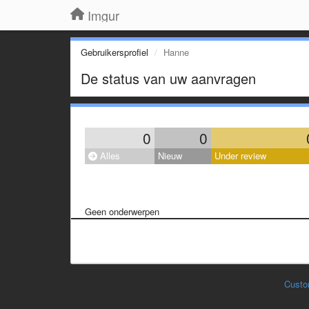
Imgur
Gebruikersprofiel
Hanne
De status van uw aanvragen
0
0
Alles
Nieuw
Under review
Geen onderwerpen
Custo