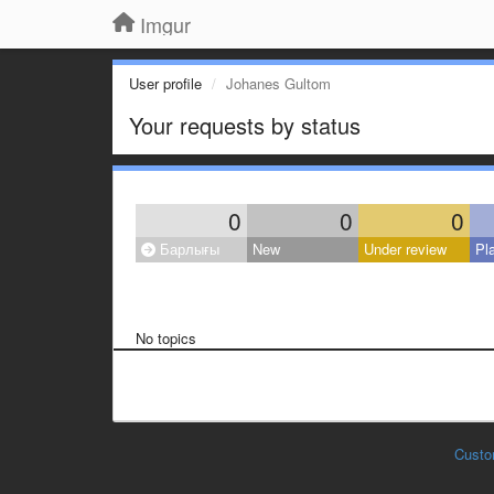
Imgur
User profile
Johanes Gultom
Your requests by status
0
0
0
Барлығы
New
Under review
Pl
No topics
Custo