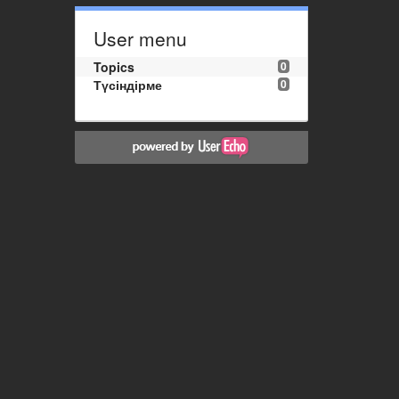
User menu
Topics
0
Түсіндірме
0