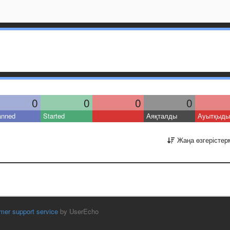
0
0
0
0
anned
Started
Аяқталды
Ауытқыды
Жаңа өзгерістер
mer support service
by UserEcho