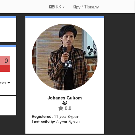
KK
Кіру / Tiркелу
0
мен
Johanes Gultom
0.0
Registered:
11 year бұрын
Last activity:
8 year бұрын