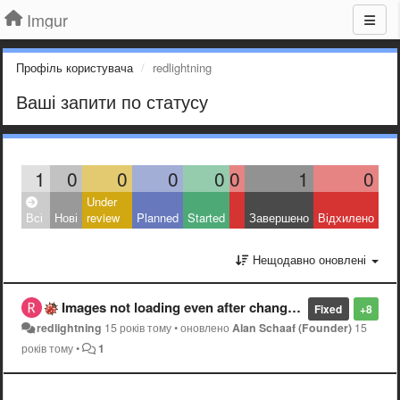
Imgur
Профіль користувача
redlightning
Ваші запити по статусу
1
0
0
0
0
0
1
0
Under
Всі
Нові
review
Planned
Started
Завершено
Відхилено
Нещодавно оновлені
Images not loading even after changing DNS settings
Fixed
+8
redlightning
15 років тому
•
оновлено
Alan Schaaf (Founder)
15
років тому
•
1