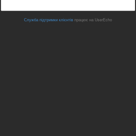
Служба підтримки клієнтів
працює на UserEcho