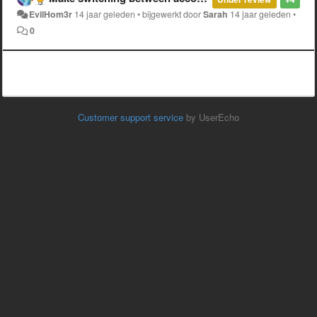
EvilHom3r
14 jaar geleden
•
bijgewerkt door
Sarah
14 jaar geleden
•
0
Customer support service
by UserEcho