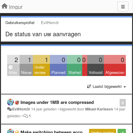
Imgur
Gebruikersprofiel
EvilHom3r
De status van uw aanvragen
2
1
1
0
0
0
0
0
Under
Alles
Nieuw
review
Planned
Started
Voltooid
Afgewezen
Laatst bijgewerkt
Images under 1MB are compressed
0
EvilHom3r
14 jaar geleden
•
bijgewerkt door
Mikael Karlsson
14 jaar
geleden
•
1
Make switching between accounts easier
Under review
+4