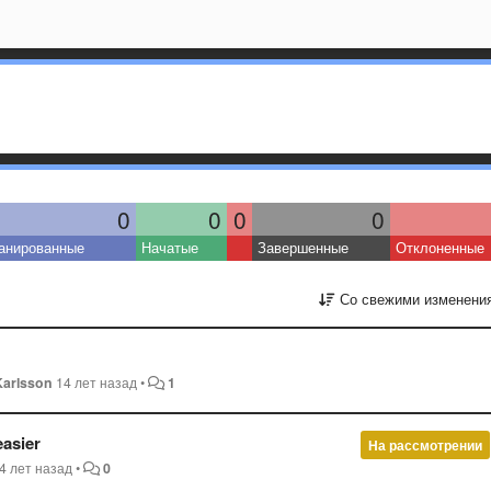
0
0
0
0
анированные
Начатые
Завершенные
Отклоненные
Со свежими изменени
Karlsson
14 лет назад
•
1
asier
На рассмотрении
4 лет назад
•
0