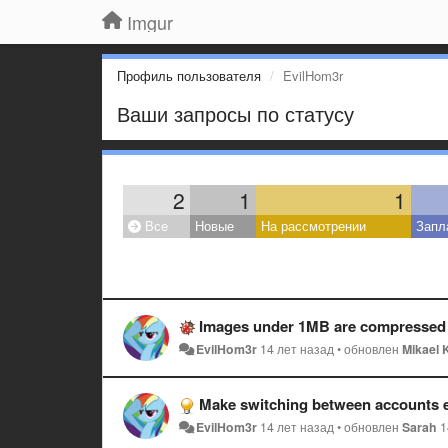
Imgur
Профиль пользователя
EvilHom3r
Ваши запросы по статусу
2
1
1
Все
Новые
На рассмотрении
Запл
Images under 1MB are compressed
EvilHom3r
14 лет назад
•
обновлен
Mikael 
Make switching between accounts e
EvilHom3r
14 лет назад
•
обновлен
Sarah
1