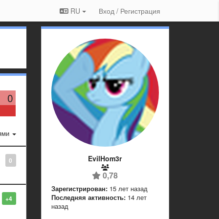
RU
Вход / Регистрация
0
ями
EvilHom3r
0
0,78
Зарегистрирован:
15 лет назад
Последняя активность:
14 лет
+4
назад