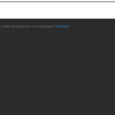
 клиентов работает на платформе
UserEcho