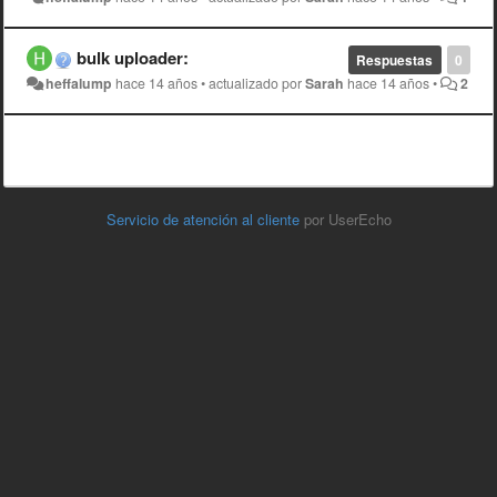
bulk uploader:
Respuestas
0
heffalump
hace 14 años
•
actualizado por
Sarah
hace 14 años
•
2
Servicio de atención al cliente
por UserEcho