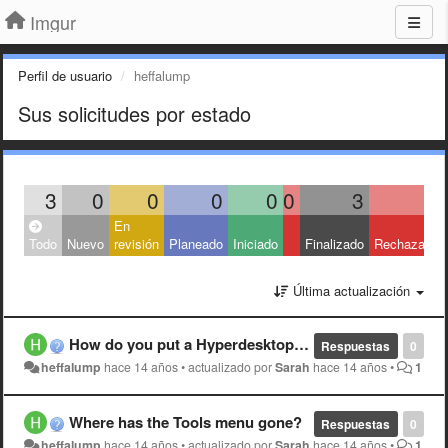
Imgur
Perfil de usuario
heffalump
Sus solicitudes por estado
3
0
0
0
0
0
3
0
En
Todo
Nuevo
revisión
Planeado
Iniciado
Finalizado
Rechazado
Última actualización
How do you put a Hyperdesktop uploaded screenshot into an album?
Respuestas
0
heffalump
hace 14 años
•
actualizado por
Sarah
hace 14 años
•
1
Where has the Tools menu gone?
Respuestas
0
heffalump
hace 14 años
•
actualizado por
Sarah
hace 14 años
•
1