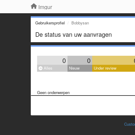
Imgur
Gebruikersprofiel
Bobbysan
De status van uw aanvragen
0
0
Alles
Nieuw
Under review
Geen onderwerpen
Custo