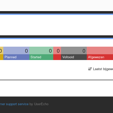
0
0
0
0
0
Planned
Started
Voltooid
Afgewezen
Laatst bijgew
mer support service
by UserEcho