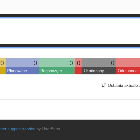
0
0
0
0
0
Planowane
Rozpoczęte
Ukończony
Odrzucone
Ostatnia aktualiz
mer support service
by UserEcho