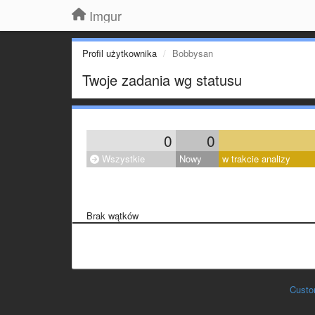
Imgur
Profil użytkownika
Bobbysan
Twoje zadania wg statusu
0
0
Wszystkie
Nowy
w trakcie analizy
Brak wątków
Custo