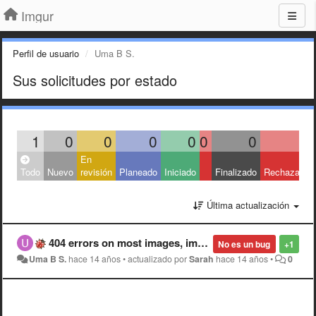
Imgur
Perfil de usuario
Uma B S.
Sus solicitudes por estado
1
0
0
0
0
0
0
1
En
Todo
Nuevo
revisión
Planeado
Iniciado
Finalizado
Rechazado
Última actualización
404 errors on most images, imgur homepage gone??
No es un bug
+1
Uma B S.
hace 14 años
•
actualizado por
Sarah
hace 14 años
•
0