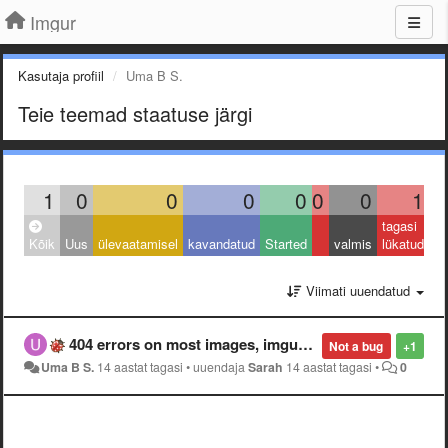
Imgur
Kasutaja profiil
Uma B S.
Teie teemad staatuse järgi
1
0
0
0
0
0
0
1
tagasi
Kõik
Uus
ülevaatamisel
kavandatud
Started
valmis
lükatud
Viimati uuendatud
404 errors on most images, imgur homepage gone??
Not a bug
+1
Uma B S.
14 aastat tagasi
•
uuendaja
Sarah
14 aastat tagasi
•
0