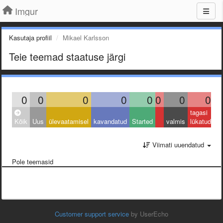
Imgur
Kasutaja profiil
Mikael Karlsson
Teie teemad staatuse järgi
0
0
0
0
0
0
0
0
tagasi
Kõik
Uus
ülevaatamisel
kavandatud
Started
valmis
lükatud
Viimati uuendatud
Pole teemasid
Customer support service
by UserEcho