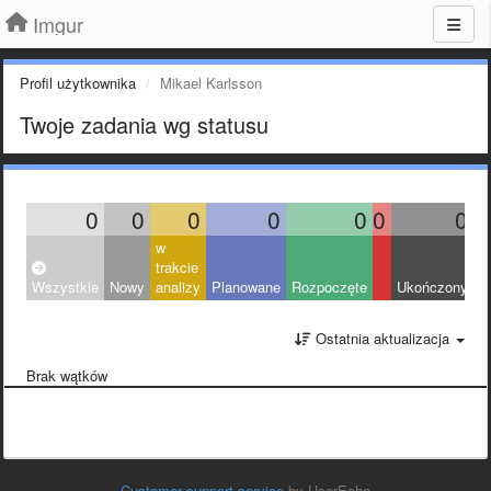
Imgur
Profil użytkownika
Mikael Karlsson
Twoje zadania wg statusu
0
0
0
0
0
0
0
w
trakcie
Wszystkie
Nowy
analizy
Planowane
Rozpoczęte
Ukończony
O
Ostatnia aktualizacja
Brak wątków
Customer support service
by UserEcho