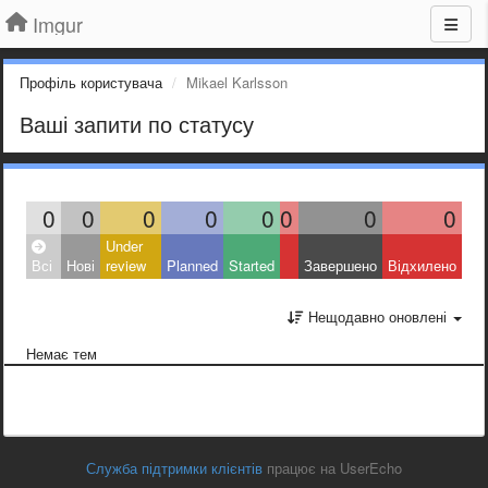
Imgur
Профіль користувача
Mikael Karlsson
Ваші запити по статусу
0
0
0
0
0
0
0
0
Under
Всі
Нові
review
Planned
Started
Завершено
Відхилено
Нещодавно оновлені
Немає тем
Служба підтримки клієнтів
працює на UserEcho