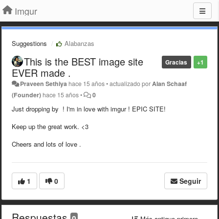
Imgur
Suggestions
Alabanzas
This is the BEST image site
Gracias
+1
EVER made .
Praveen Sethiya
hace 15 años
•
actualizado por
Alan Schaaf
(Founder)
hace 15 años
•
0
Just dropping by ! I'm in love with imgur ! EPIC SITE!
Keep up the great work. <3
Cheers and lots of love .
1
0
Seguir
Respuestas
0
Más antiguo primero