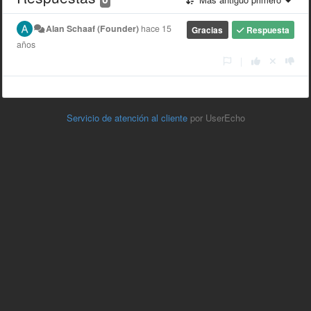
Alan Schaaf (Founder)
hace 15
Gracias
Respuesta
años
|
Servicio de atención al cliente
por UserEcho