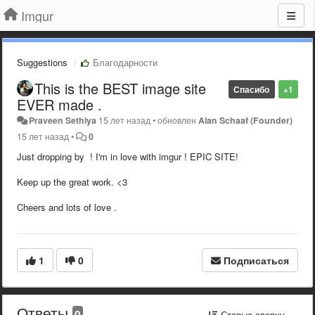
Imgur
Suggestions
Благодарности
This is the BEST image site
Спасибо
+1
EVER made .
Praveen Sethiya
15 лет назад
•
обновлен
Alan Schaaf (Founder)
15 лет назад
•
0
Just dropping by ! I'm in love with imgur ! EPIC SITE!
Keep up the great work. <3
Cheers and lots of love .
1
0
Подписаться
Ответы
0
Старые сверху