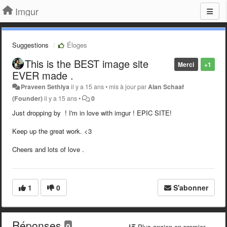
Imgur
Suggestions
Éloges
This is the BEST image site
Merci
+1
EVER made .
Praveen Sethiya
il y a 15 ans
•
mis à jour par
Alan Schaaf
(Founder)
il y a 15 ans
•
0
Just dropping by ! I'm in love with imgur ! EPIC SITE!
Keep up the great work. <3
Cheers and lots of love .
1
0
S'abonner
Réponses
0
Plus ancien en premier