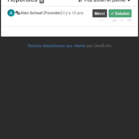
Alan Schaaf (Founder)
il y a 15 ans
Merci
Solution
|
Service d'assistance aux clients
par UserEcho