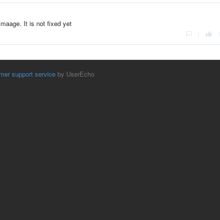
maage. It is not fixed yet
|
mer support service
by UserEcho