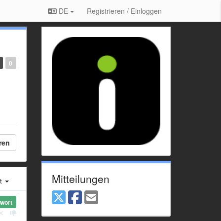
DE
Registrieren / Einloggen
0
ren
Mitteilungen
st
wort