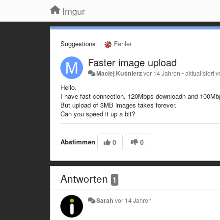
Imgur
Suggestions
Fehler
Faster image upload
Maciej Kuśnierz
vor 14 Jahren
•
aktualisiert 
Hello.
I have fast connection. 120Mbps downloadn and 100Mb
But upload of 3MB images takes forever.
Can you speed it up a bit?
Abstimmen
0
0
Antworten
1
Sarah
vor 14 Jahren