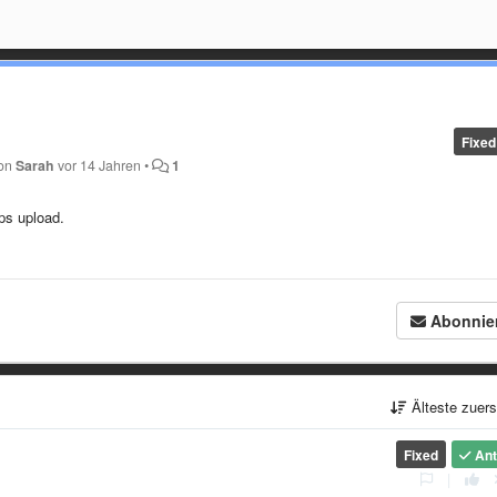
Fixed
von
Sarah
vor 14 Jahren
•
1
ps upload.
Abonnie
Älteste zuer
Fixed
Ant
|