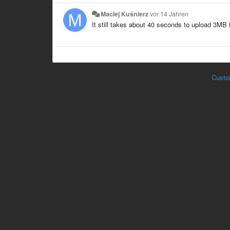
Maciej Kuśnierz
vor 14 Jahren
It still takes about 40 seconds to upload 3MB i
Custo