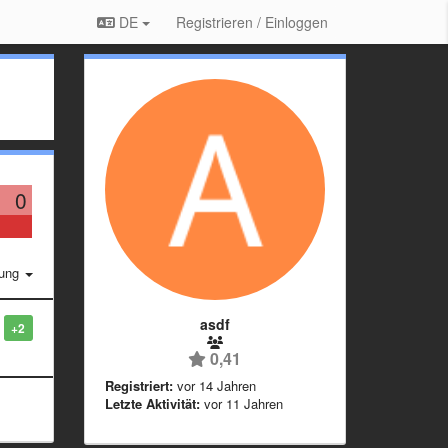
DE
Registrieren / Einloggen
0
rung
asdf
+2
0,41
Registriert:
vor 14 Jahren
Letzte Aktivität:
vor 11 Jahren