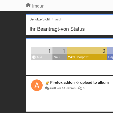
Imgur
Benutzerprofil
asdf
Ihr Beantragt-von Status
1
1
0
Alle
Neu
Wird überprüft
Gep
Firefox addon -> upload to album
asdf
vor 14 Jahren
•
0