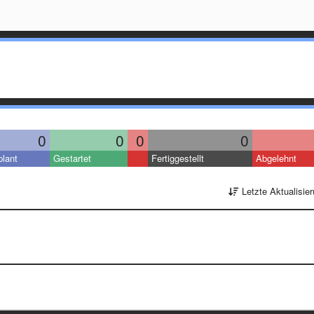
0
0
0
0
lant
Gestartet
Fertiggestellt
Abgelehnt
Letzte Aktualisie