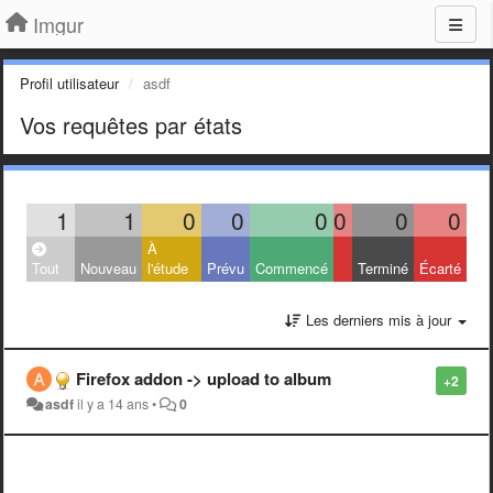
Imgur
Profil utilisateur
asdf
Vos requêtes par états
1
1
0
0
0
0
0
0
À
Tout
Nouveau
l'étude
Prévu
Commencé
Terminé
Écarté
Les derniers mis à jour
Firefox addon -> upload to album
+2
asdf
il y a 14 ans
•
0