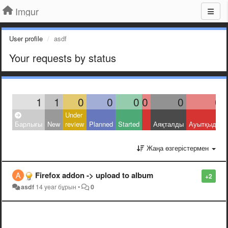
Imgur
User profile
asdf
Your requests by status
1
1
0
0
0
0
0
0
Under
Барлығы
New
review
Planned
Started
Аяқталды
Ауытқыды
Жаңа өзгерістермен
Firefox addon -> upload to album
+2
asdf
14 year бұрын
•
0