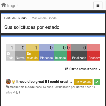
Imgur
Perfil de usuario
Mackenzie Goode
Sus solicitudes por estado
1
0
1
0
0
0
0
0
En
Todo
Nuevo
revisión
Planeado
Iniciado
Finalizado
Rechazado
Última actualización
It would be great if I could create non-gallery albums made of existing images (references to images rather than new uploads)
En revisión
+1
Mackenzie Goode
hace 14 años
•
actualizado por
Sarah
hace 14
años
•
1