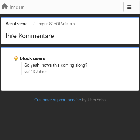
Imgur
Benutzerprofil
Imgur SileOfAnimals
Ihre Kommentare
block users
So yeah, how's this coming along?
vor 13 Jahren
Customer support service
by UserEcho