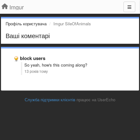
Imgur
Профіль користувача
Imgur SileOfAnimals
Ваші коментарі
block users
So yeah, how's this coming along?
13 років тому
Служба підтримки клієнтів
працює на UserEcho