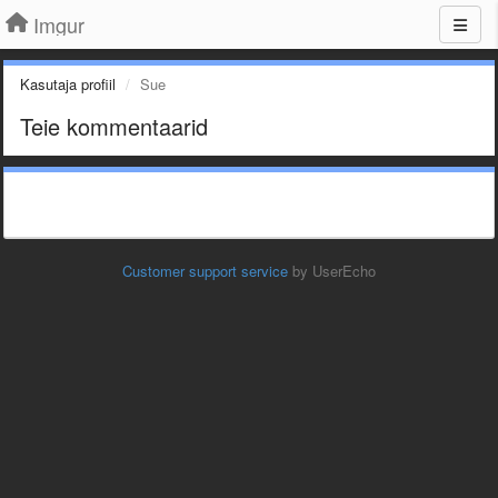
Imgur
Kasutaja profiil
Sue
Teie kommentaarid
Customer support service
by UserEcho