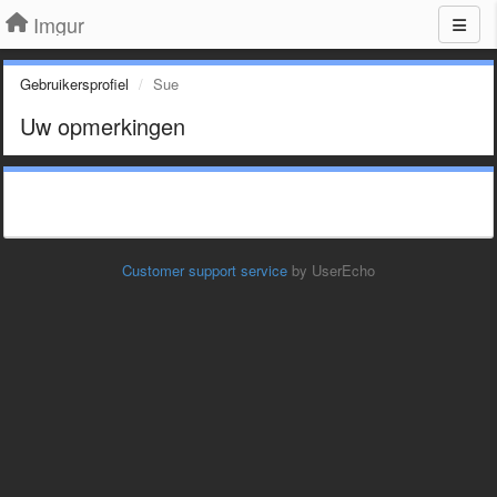
Imgur
Gebruikersprofiel
Sue
Uw opmerkingen
Customer support service
by UserEcho