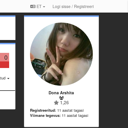
ET
Logi sisse / Registreeri
0
atud
Dona Arshita
1,26
Registreeritud:
11 aastat tagasi
Viimane tegevus:
11 aastat tagasi