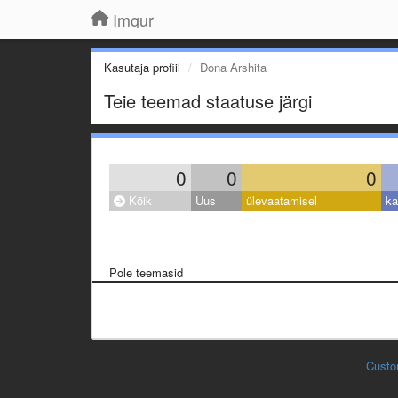
Imgur
Kasutaja profiil
Dona Arshita
Teie teemad staatuse järgi
0
0
0
Kõik
Uus
ülevaatamisel
ka
Pole teemasid
Custo