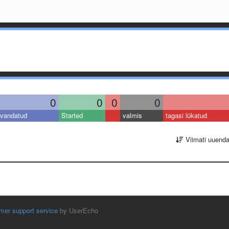
0
0
0
0
vandatud
Started
valmis
tagasi lükatud
Viimati uuend
mer support service
by UserEcho