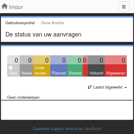
Imgur
Gebruikersprofiel
Dona Arshita
De status van uw aanvragen
0
0
0
0
0
0
0
0
Under
Alles
Nieuw
review
Planned
Started
Voltooid
Afgewezen
Laatst bijgewerkt
Geen onderwerpen
Customer support service
by UserEcho