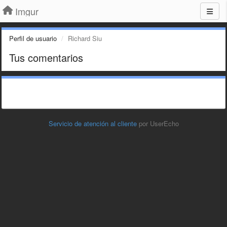
Imgur
Perfil de usuario
Richard Siu
Tus comentarios
Servicio de atención al cliente
por UserEcho