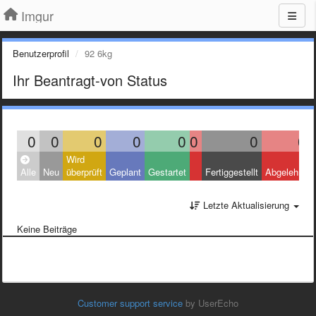
Imgur
Benutzerprofil
92 6kg
Ihr Beantragt-von Status
0
0
0
0
0
0
0
0
Wird
Alle
Neu
überprüft
Geplant
Gestartet
Fertiggestellt
Abgelehnt
Letzte Aktualisierung
Keine Beiträge
Customer support service
by UserEcho