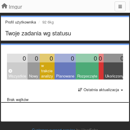
Imgur
Profil użytkownika
92 6kg
Twoje zadania wg statusu
0
0
0
0
0
0
0
w
trakcie
Wszystkie
Nowy
analizy
Planowane
Rozpoczęte
Ukończony
O
Ostatnia aktualizacja
Brak wątków
Customer support service
by UserEcho