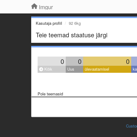
Imgur
Kasutaja profiil
92 6kg
Teie teemad staatuse järgi
0
0
0
Kõik
Uus
ülevaatamisel
ka
Pole teemasid
Custo