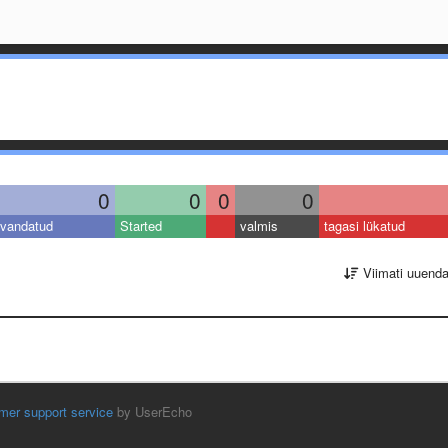
0
0
0
0
vandatud
Started
valmis
tagasi lükatud
Viimati uuend
mer support service
by UserEcho