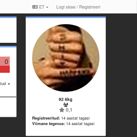
ET
Logi sisse / Registreeri
0
atud
92 6kg
0,1
Registreeritud:
14 aastat tagasi
Viimane tegevus:
14 aastat tagasi