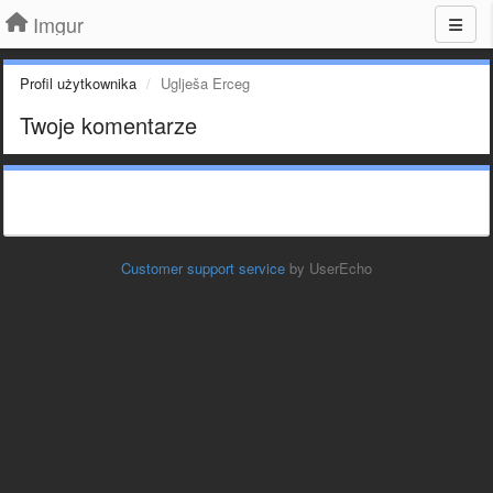
Imgur
Profil użytkownika
Uglješa Erceg
Twoje komentarze
Customer support service
by UserEcho