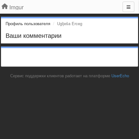
Imgur
Профиль пользователя
Uglješa Erceg
Ваши комментарии
Сервис поддержки клиентов работает на платформе
UserEcho