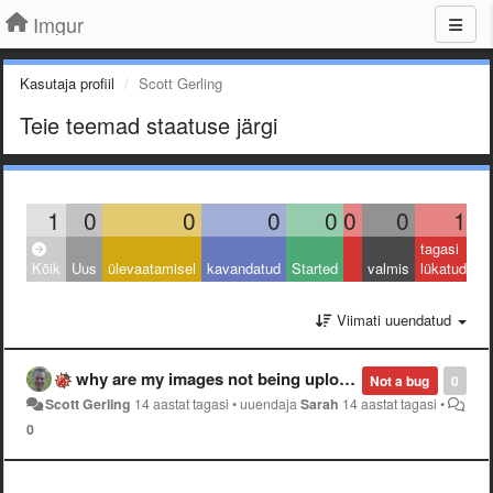
Imgur
Kasutaja profiil
Scott Gerling
Teie teemad staatuse järgi
1
0
0
0
0
0
0
1
tagasi
Kõik
Uus
ülevaatamisel
kavandatud
Started
valmis
lükatud
Viimati uuendatud
why are my images not being uploaded? three days and slow not no uploads on small .pngs?
Not a bug
0
Scott Gerling
14 aastat tagasi
•
uuendaja
Sarah
14 aastat tagasi
•
0