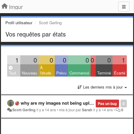
Imgur
Profil utilisateur
Scott Gerling
Vos requêtes par états
1
0
0
0
0
0
0
1
À
Tout
Nouveau
l'étude
Prévu
Commencé
Terminé
Écarté
Les derniers mis à jour
why are my images not being uploaded? three days and slow not no uploads on small .pngs?
Pas un bug
0
Scott Gerling
il y a 14 ans
•
mis à jour par
Sarah
il y a 14 ans
•
0