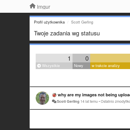
Imgur
Profil użytkownika
Scott Gerling
Twoje zadania wg statusu
1
0
Wszystkie
Nowy
w trakcie analizy
why are my images not being uploaded?
Scott Gerling
14 lat temu
•
Ostatnio zmodyfi