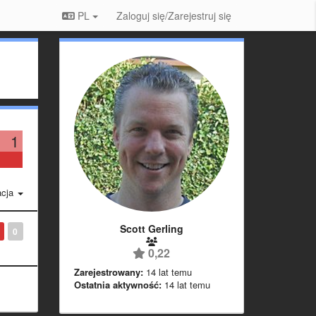
PL
Zaloguj się/Zarejestruj się
1
acja
Scott Gerling
0
0,22
Zarejestrowany:
14 lat temu
Ostatnia aktywność:
14 lat temu