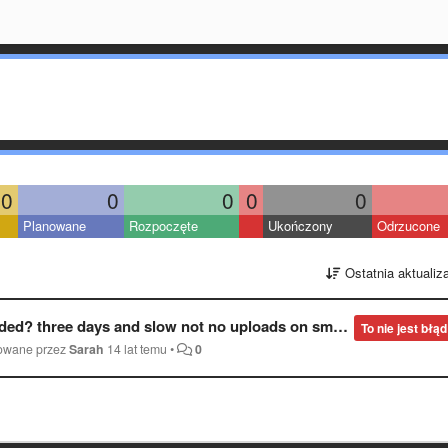
0
0
0
0
0
Planowane
Rozpoczęte
Ukończony
Odrzucone
Ostatnia aktualiz
 three days and slow not no uploads on small .pngs?
To nie jest błąd
kowane przez
Sarah
14 lat temu
•
0