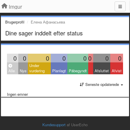
Imgur
Brugerprofil
Елена Афанасьева
Dine sager inddelt efter status
0
0
0
0
0
0
0
0
Under
Alle
Nye
vurdering
Planlagt
Påbegyndt
Afsluttet
Afvist
Seneste opdaterede
Ingen emner
Kundesupport
af UserEcho