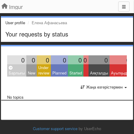
Imgur
User profile
Елена Афанасьева
Your requests by status
0
0
0
0
0
0
0
0
Under
Барлығы
New
review
Planned
Started
Аяқталды
Ауытқыды
Жаңа өзгерістермен
No topics
Customer support service
by UserEcho