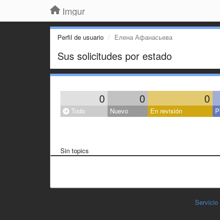
Imgur
Perfil de usuario
Елена Афанасьева
Sus solicitudes por estado
0
0
0
Todo
Nuevo
En revisión
P
Sin topics
Servicio