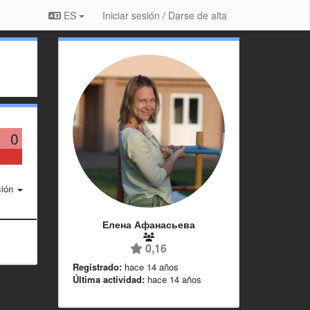
ES
Iniciar sesión / Darse de alta
0
ción
Елена Афанасьева
0,16
Registrado:
hace 14 años
Última actividad:
hace 14 años