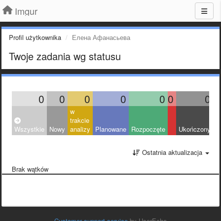
Imgur
Profil użytkownika
Елена Афанасьева
Twoje zadania wg statusu
0
0
0
0
0
0
0
w
trakcie
Wszystkie
Nowy
analizy
Planowane
Rozpoczęte
Ukończony
O
Ostatnia aktualizacja
Brak wątków
Customer support service
by UserEcho