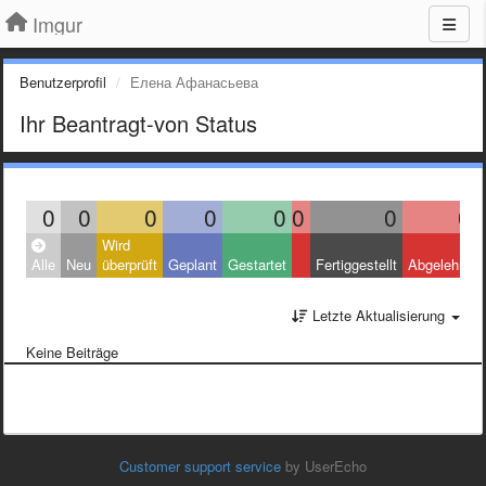
Imgur
Benutzerprofil
Елена Афанасьева
Ihr Beantragt-von Status
0
0
0
0
0
0
0
0
Wird
Alle
Neu
überprüft
Geplant
Gestartet
Fertiggestellt
Abgelehnt
Letzte Aktualisierung
Keine Beiträge
Customer support service
by UserEcho